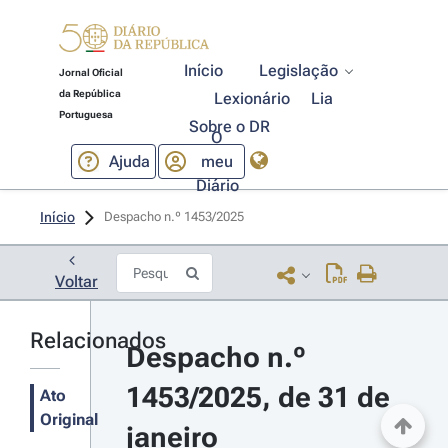
Início
Legislação
Jornal Oficial
da República
Lexionário
Lia
Portuguesa
Sobre o DR
O
Ajuda
meu
Diário
Início
Despacho n.º 1453/2025 
Voltar
Relacionados
Despacho n.º 
1453/2025, de 31 de 
Ato
Original
janeiro