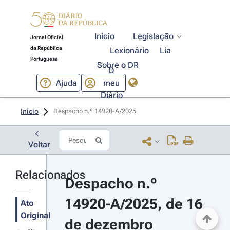
Início
Legislação
Jornal Oficial
da República
Lexionário
Lia
Portuguesa
Sobre o DR
O
Ajuda
meu
Diário
Início
Despacho n.º 14920-A/2025 
Voltar
Relacionados
Despacho n.º 
14920-A/2025, de 16 
Ato
Original
de dezembro