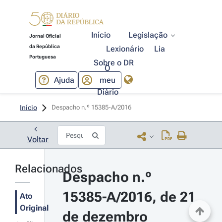
Início
Legislação
Jornal Oficial
da República
Lexionário
Lia
Portuguesa
Sobre o DR
O
Ajuda
meu
Diário
Início
Despacho n.º 15385-A/2016 
Voltar
Relacionados
Despacho n.º 
15385-A/2016, de 21 
Ato
Original
de dezembro