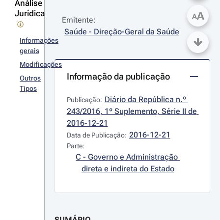
Análise
Jurídica
A
A
Emitente:
Saúde - Direção-Geral da Saúde
Informações
gerais
Modificações
Informação da publicação
Outros
Tipos
Diário da República n.º 
Publicação:
243/2016, 1º Suplemento, Série II de 
2016-12-21
2016-12-21
Data de Publicação:
Parte:
C - Governo e Administração 
direta e indireta do Estado
SUMÁRIO