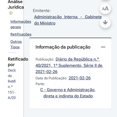
Análise
Jurídica
A
A
Emitente:
Administração Interna - Gabinete 
Informações
do Ministro
gerais
Retificações
Outros
Informação da publicação
Tipos
Retificado
Diário da República n.º 
Publicação:
por
40/2021, 1º Suplemento, Série II de 
Declaração 
2021-02-26
de 
2021-02-26
Data de Publicação:
Retificação 
Parte:
n.º 
C - Governo e Administração 
151-
direta e indireta do Estado
A/2021