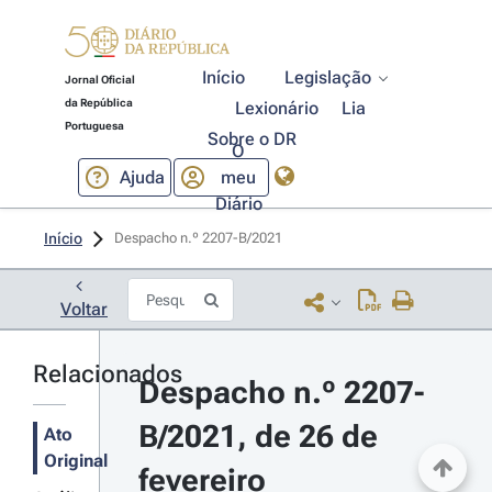
Início
Legislação
Jornal Oficial
da República
Lexionário
Lia
Portuguesa
Sobre o DR
O
Ajuda
meu
Diário
Início
Despacho n.º 2207-B/2021 
Voltar
Relacionados
Despacho n.º 2207-
B/2021, de 26 de 
Ato
Original
fevereiro