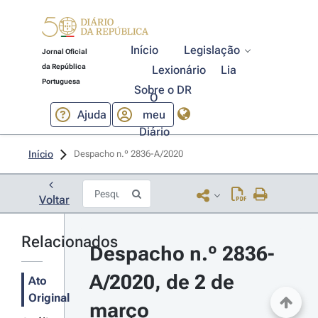
Início
Legislação
Jornal Oficial
da República
Lexionário
Lia
Portuguesa
Sobre o DR
O
Ajuda
meu
Diário
Início
Despacho n.º 2836-A/2020 
Voltar
Relacionados
Despacho n.º 2836-
A/2020, de 2 de 
Ato
Original
março