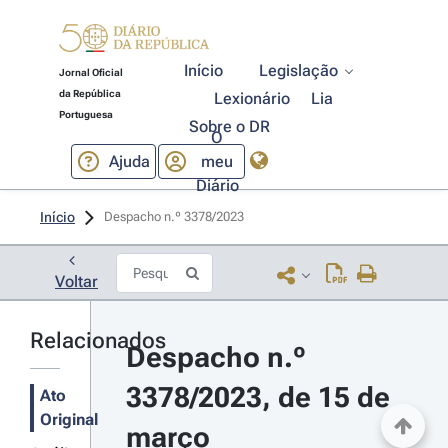
Início
Legislação
Jornal Oficial
da República
Lexionário
Lia
Portuguesa
Sobre o DR
O
Ajuda
meu
Diário
Início
Despacho n.º 3378/2023 
Voltar
Relacionados
Despacho n.º 
3378/2023, de 15 de 
Ato
Original
março