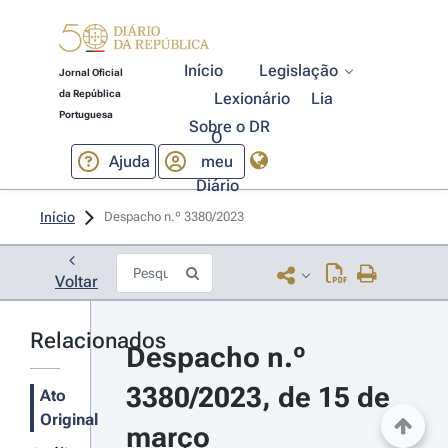
Início
Legislação
Jornal Oficial
da República
Lexionário
Lia
Portuguesa
Sobre o DR
O
Ajuda
meu
Diário
Início
Despacho n.º 3380/2023 
Voltar
Relacionados
Despacho n.º 
3380/2023, de 15 de 
Ato
Original
março