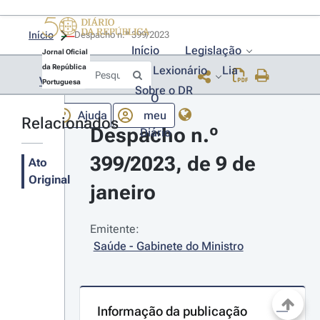
Início
Despacho n.º 399/2023 
Início
Legislação
Jornal Oficial
da República
Lexionário
Lia
Voltar
Portuguesa
Sobre o DR
O
Ajuda
meu
Relacionados
Despacho n.º 
Diário
399/2023, de 9 de 
Ato
Original
janeiro
Emitente:
Saúde - Gabinete do Ministro
Informação da publicação