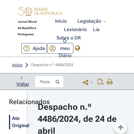
Início
Legislação
Jornal Oficial
da República
Lexionário
Lia
Portuguesa
Sobre o DR
O
Ajuda
meu
Diário
Início
Despacho n.º 4486/2024 
Voltar
Relacionados
Despacho n.º 
4486/2024, de 24 de 
Ato
Original
abril