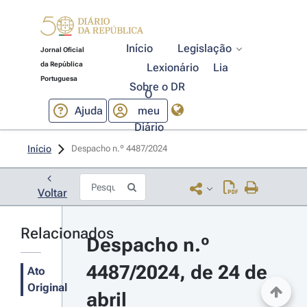
Início
Legislação
Jornal Oficial
da República
Lexionário
Lia
Portuguesa
Sobre o DR
O
Ajuda
meu
Diário
Início
Despacho n.º 4487/2024 
Voltar
Relacionados
Despacho n.º 
4487/2024, de 24 de 
Ato
Original
abril