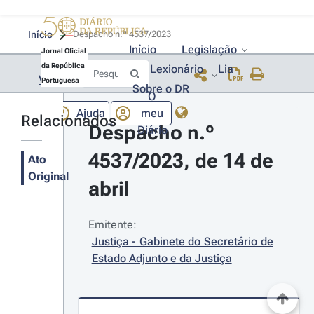
Início
Despacho n.º 4537/2023 
Início
Legislação
Jornal Oficial
da República
Lexionário
Lia
Voltar
Portuguesa
Sobre o DR
O
Ajuda
meu
Relacionados
Despacho n.º 
Diário
4537/2023, de 14 de 
Ato
Original
abril
Emitente:
Justiça - Gabinete do Secretário de 
Estado Adjunto e da Justiça