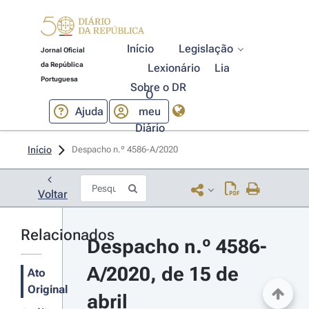
Início
Legislação
Jornal Oficial
da República
Lexionário
Lia
Portuguesa
Sobre o DR
O
Ajuda
meu
Diário
Início
Despacho n.º 4586-A/2020 
Voltar
Relacionados
Despacho n.º 4586-
A/2020, de 15 de 
Ato
Original
abril