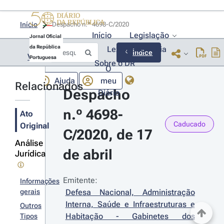
Início
Despacho n.º 4698-C/2020 
Início
Legislação
Jornal Oficial
da República
Lexionário
Lia
Índice
Voltar
Portuguesa
Sobre o DR
O
Ajuda
meu
Relacionados
Despacho 
Diário
n.º 4698-
Ato
Caducado
Original
C/2020, de 17 
Análise
de abril
Jurídica
Emitente:
Informações
gerais
Defesa Nacional, Administração 
Interna, Saúde e Infraestruturas e 
Outros
Habitação - Gabinetes dos 
Tipos