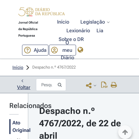
Início
Legislação
Jornal Oficial
da República
Lexionário
Lia
Portuguesa
Sobre o DR
O
Ajuda
meu
Diário
Início
Despacho n.º 4767/2022 
Voltar
Relacionados
Despacho n.º 
4767/2022, de 22 de 
Ato
Original
abril