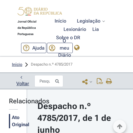
Início
Legislação
Jornal Oficial
da República
Lexionário
Lia
Portuguesa
Sobre o DR
O
Ajuda
meu
Diário
Início
Despacho n.º 4785/2017 
Voltar
Relacionados
Despacho n.º 
4785/2017, de 1 de 
Ato
Original
junho