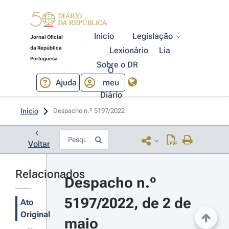
Início
Legislação
Jornal Oficial
da República
Lexionário
Lia
Portuguesa
Sobre o DR
O
Ajuda
meu
Diário
Início
Despacho n.º 5197/2022 
Voltar
Relacionados
Despacho n.º 
5197/2022, de 2 de 
Ato
Original
maio