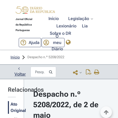
Início
Legislação
Jornal Oficial
da República
Lexionário
Lia
Portuguesa
Sobre o DR
O
Ajuda
meu
Diário
Início
Despacho n.º 5208/2022 
Voltar
Relacionados
Despacho n.º 
5208/2022, de 2 de 
Ato
Original
maio