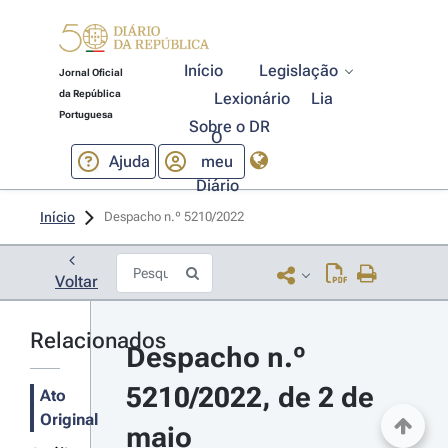
Início
Legislação
Jornal Oficial
da República
Lexionário
Lia
Portuguesa
Sobre o DR
O
Ajuda
meu
Diário
Início
Despacho n.º 5210/2022 
Voltar
Relacionados
Despacho n.º 
5210/2022, de 2 de 
Ato
Original
maio