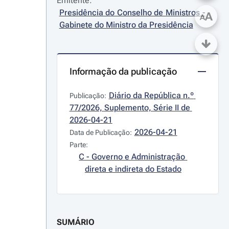
Emitente:
Presidência do Conselho de Ministros - 
A
A
Gabinete do Ministro da Presidência
Informação da publicação
Diário da República n.º 
Publicação:
77/2026, Suplemento, Série II de 
2026-04-21
2026-04-21
Data de Publicação:
Parte:
C - Governo e Administração 
direta e indireta do Estado
SUMÁRIO