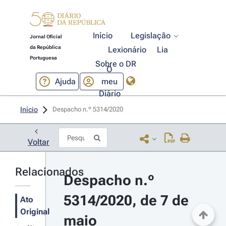
Início
Legislação
Jornal Oficial
da República
Lexionário
Lia
Portuguesa
Sobre o DR
O
Ajuda
meu
Diário
Início
Despacho n.º 5314/2020 
Voltar
Relacionados
Despacho n.º 
5314/2020, de 7 de 
Ato
Original
maio