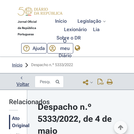
Início
Legislação
Jornal Oficial
da República
Lexionário
Lia
Portuguesa
Sobre o DR
O
Ajuda
meu
Diário
Início
Despacho n.º 5333/2022 
Voltar
Relacionados
Despacho n.º 
5333/2022, de 4 de 
Ato
Original
maio