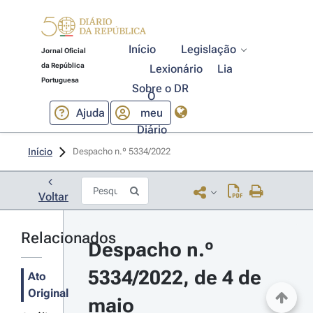
Início
Legislação
Jornal Oficial
da República
Lexionário
Lia
Portuguesa
Sobre o DR
O
Ajuda
meu
Diário
Início
Despacho n.º 5334/2022 
Voltar
Relacionados
Despacho n.º 
5334/2022, de 4 de 
Ato
Original
maio