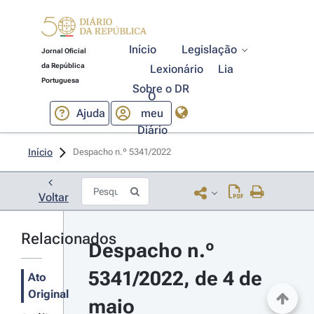
Início
Legislação
Jornal Oficial
da República
Lexionário
Lia
Portuguesa
Sobre o DR
O
Ajuda
meu
Diário
Início
Despacho n.º 5341/2022 
Voltar
Relacionados
Despacho n.º 
5341/2022, de 4 de 
Ato
Original
maio