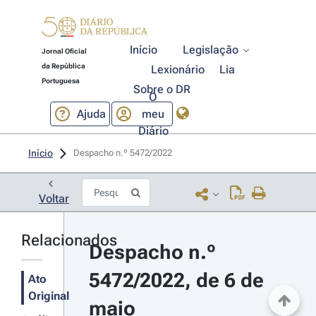
Início
Legislação
Jornal Oficial
da República
Lexionário
Lia
Portuguesa
Sobre o DR
O
Ajuda
meu
Diário
Início
Despacho n.º 5472/2022 
Voltar
Relacionados
Despacho n.º 
5472/2022, de 6 de 
Ato
Original
maio