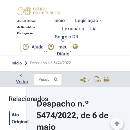
Início
Legislação
Jornal Oficial
da República
Lexionário
Lia
Portuguesa
Sobre o DR
O
Ajuda
meu
Diário
Início
Despacho n.º 5474/2022 
Voltar
Relacionados
Despacho n.º 
5474/2022, de 6 de 
Ato
Original
maio