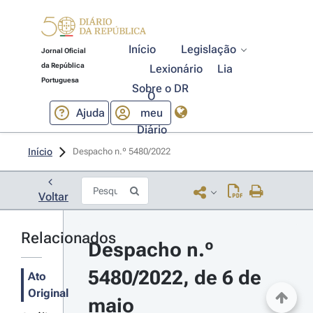
Início
Legislação
Jornal Oficial
da República
Lexionário
Lia
Portuguesa
Sobre o DR
O
Ajuda
meu
Diário
Início
Despacho n.º 5480/2022 
Voltar
Relacionados
Despacho n.º 
5480/2022, de 6 de 
Ato
Original
maio