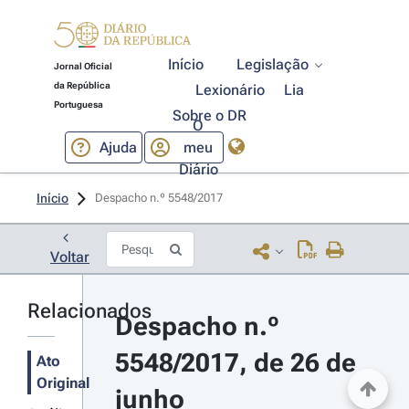
Início
Legislação
Jornal Oficial
da República
Lexionário
Lia
Portuguesa
Sobre o DR
O
Ajuda
meu
Diário
Início
Despacho n.º 5548/2017 
Voltar
Relacionados
Despacho n.º 
5548/2017, de 26 de 
Ato
Original
junho