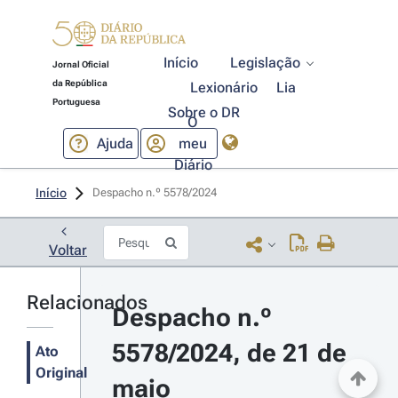
Início
Legislação
Jornal Oficial
da República
Lexionário
Lia
Portuguesa
Sobre o DR
O
Ajuda
meu
Diário
Início
Despacho n.º 5578/2024 
Voltar
Relacionados
Despacho n.º 
5578/2024, de 21 de 
Ato
Original
maio