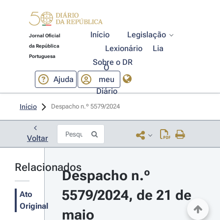
Início
Legislação
Jornal Oficial
da República
Lexionário
Lia
Portuguesa
Sobre o DR
O
Ajuda
meu
Diário
Início
Despacho n.º 5579/2024 
Voltar
Relacionados
Despacho n.º 
5579/2024, de 21 de 
Ato
Original
maio