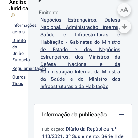
Análise
Jurídica
A
A
Emitente:
Negócios Estrangeiros, Defesa 
Informações
Nacional, Administração Interna, 
gerais
Saúde e Infraestruturas e 
Direito
Habitação - Gabinetes do Ministro 
da
de Estado e dos Negócios 
União
Estrangeiros, dos Ministros da 
Europeia
Defesa Nacional e da 
Regulamentação
Administração Interna, da Ministra 
Outros
da Saúde e do Ministro das 
Tipos
Infraestruturas e da Habitação
Informação da publicação
Diário da República n.º 
Publicação:
113/2021, 3º Suplemento, Série II de 