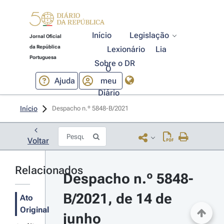
Início
Legislação
Jornal Oficial
da República
Lexionário
Lia
Portuguesa
Sobre o DR
O
Ajuda
meu
Diário
Início
Despacho n.º 5848-B/2021 
Voltar
Relacionados
Despacho n.º 5848-
B/2021, de 14 de 
Ato
Original
junho