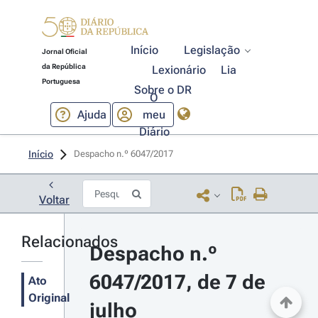
Início
Legislação
Jornal Oficial
da República
Lexionário
Lia
Portuguesa
Sobre o DR
O
Ajuda
meu
Diário
Início
Despacho n.º 6047/2017 
Voltar
Relacionados
Despacho n.º 
6047/2017, de 7 de 
Ato
Original
julho