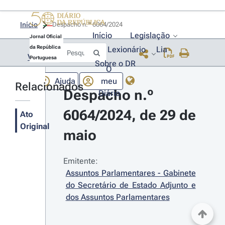
Início
Despacho n.º 6064/2024 
Início
Legislação
Jornal Oficial
da República
Lexionário
Lia
Voltar
Portuguesa
Sobre o DR
O
Ajuda
meu
Relacionados
Despacho n.º 
Diário
6064/2024, de 29 de 
Ato
Original
maio
Emitente:
Assuntos Parlamentares - Gabinete 
do Secretário de Estado Adjunto e 
dos Assuntos Parlamentares