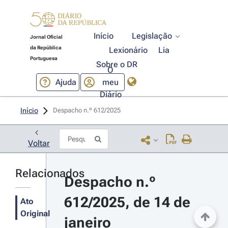
Início
Legislação
Jornal Oficial
da República
Lexionário
Lia
Portuguesa
Sobre o DR
O
Ajuda
meu
Diário
Início
Despacho n.º 612/2025 
Voltar
Relacionados
Despacho n.º 
612/2025, de 14 de 
Ato
Original
janeiro