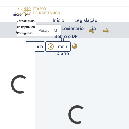
Início
Início
Legislação
Jornal Oficial
da República
Lexionário
Lia
Voltar
Portuguesa
Sobre o DR
O
Ajuda
meu
Diário