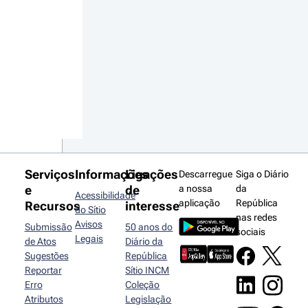
Serviços
Informações
Ligações
Descarregue
Siga o Diário
e
de
a nossa
da
Acessibilidade
aplicação
República
Recursos
interesse
do Sítio
nas redes
Avisos
Submissão
50 anos do
sociais
Legais
de Atos
Diário da
Sugestões
República
Reportar
Sítio INCM
Erro
Coleção
Atributos
Legislação