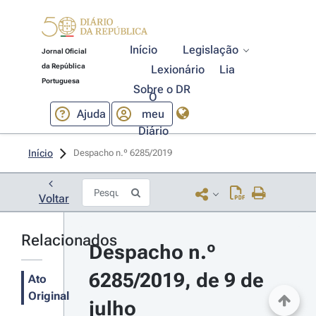
Início
Legislação
Jornal Oficial
da República
Lexionário
Lia
Portuguesa
Sobre o DR
O
Ajuda
meu
Diário
Início
Despacho n.º 6285/2019 
Voltar
Relacionados
Despacho n.º 
6285/2019, de 9 de 
Ato
Original
julho