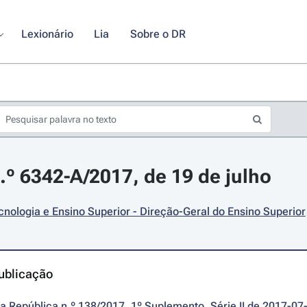
Lexionário
Lia
Sobre o DR
º 6342-A/2017, de 19 de julho
cnologia e Ensino Superior - Direção-Geral do Ensino Superior
ublicação
da República n.º 138/2017, 1º Suplemento, Série II de 2017-07