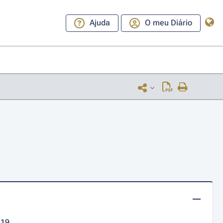
Ajuda
O meu Diário
-19