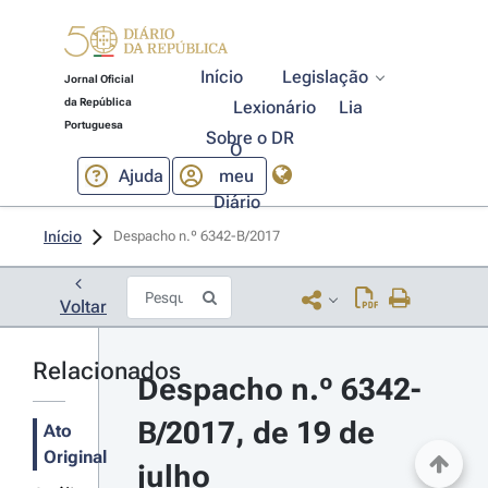
Início
Legislação
Jornal Oficial
da República
Lexionário
Lia
Portuguesa
Sobre o DR
O
Ajuda
meu
Diário
Início
Despacho n.º 6342-B/2017 
Voltar
Relacionados
Despacho n.º 6342-
B/2017, de 19 de 
Ato
Original
julho