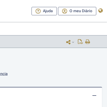
Ajuda
O meu Diário
ência