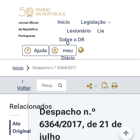
Início
Legislação
Jornal Oficial
da República
Lexionário
Lia
Portuguesa
Sobre o DR
O
Ajuda
meu
Diário
Início
Despacho n.º 6364/2017 
Voltar
Relacionados
Despacho n.º 
6364/2017, de 21 de 
Ato
Original
julho