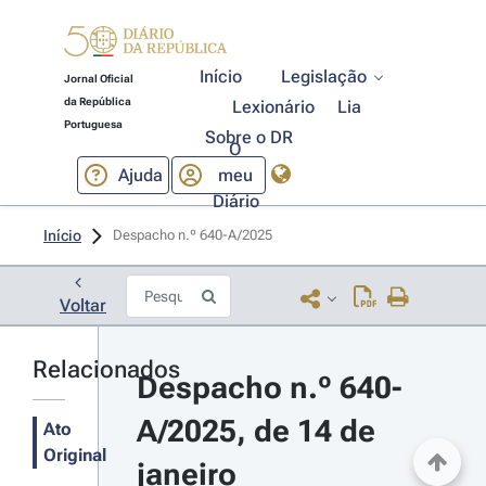
Início
Legislação
Jornal Oficial
da República
Lexionário
Lia
Portuguesa
Sobre o DR
O
Ajuda
meu
Diário
Início
Despacho n.º 640-A/2025 
Voltar
Relacionados
Despacho n.º 640-
A/2025, de 14 de 
Ato
Original
janeiro