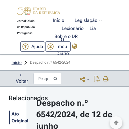
Início
Legislação
Jornal Oficial
da República
Lexionário
Lia
Portuguesa
Sobre o DR
O
Ajuda
meu
Diário
Início
Despacho n.º 6542/2024 
Voltar
Relacionados
Despacho n.º 
6542/2024, de 12 de 
Ato
Original
junho