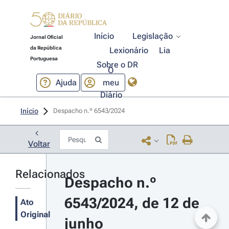
Início
Legislação
Jornal Oficial
da República
Lexionário
Lia
Portuguesa
Sobre o DR
O
Ajuda
meu
Diário
Início
Despacho n.º 6543/2024 
Voltar
Relacionados
Despacho n.º 
6543/2024, de 12 de 
Ato
Original
junho