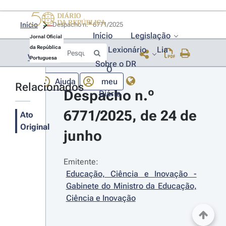
Início
Despacho n.º 6771/2025 
Início
Legislação
Jornal Oficial
da República
Lexionário
Lia
Voltar
Portuguesa
Sobre o DR
O
Ajuda
meu
Relacionados
Despacho n.º 
Diário
6771/2025, de 24 de 
Ato
Original
junho
Emitente:
Educação, Ciência e Inovação - 
Gabinete do Ministro da Educação, 
Ciência e Inovação