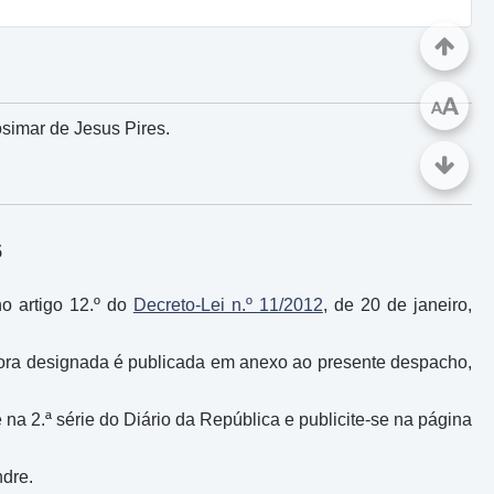
A
A
simar de Jesus Pires.
5
no artigo 12.º do
Decreto-Lei n.º 11/2012
, de 20 de janeiro,
r da ora designada é publicada em anexo ao presente despacho,
e na 2.ª série do Diário da República e publicite-se na página
ndre.