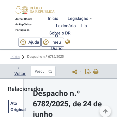
Início
Legislação
Jornal Oficial
da República
Lexionário
Lia
Portuguesa
Sobre o DR
O
Ajuda
meu
Diário
Início
Despacho n.º 6782/2025 
Voltar
Relacionados
Despacho n.º 
6782/2025, de 24 de 
Ato
Original
junho