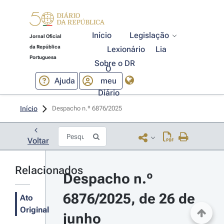
Início
Legislação
Jornal Oficial
da República
Lexionário
Lia
Portuguesa
Sobre o DR
O
Ajuda
meu
Diário
Início
Despacho n.º 6876/2025 
Voltar
Relacionados
Despacho n.º 
6876/2025, de 26 de 
Ato
Original
junho