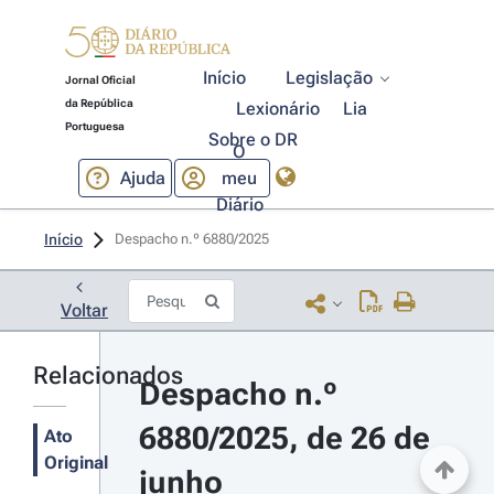
Início
Legislação
Jornal Oficial
da República
Lexionário
Lia
Portuguesa
Sobre o DR
O
Ajuda
meu
Diário
Início
Despacho n.º 6880/2025 
Voltar
Relacionados
Despacho n.º 
6880/2025, de 26 de 
Ato
Original
junho