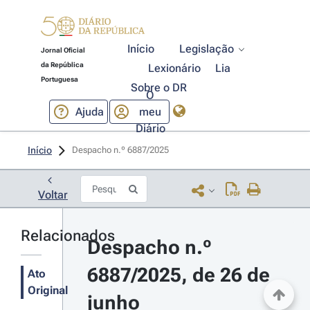
Início
Legislação
Jornal Oficial
da República
Lexionário
Lia
Portuguesa
Sobre o DR
O
Ajuda
meu
Diário
Início
Despacho n.º 6887/2025 
Voltar
Relacionados
Despacho n.º 
6887/2025, de 26 de 
Ato
Original
junho