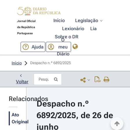
Início
Legislação
Jornal Oficial
da República
Lexionário
Lia
Portuguesa
Sobre o DR
O
Ajuda
meu
Diário
Início
Despacho n.º 6892/2025 
Voltar
Relacionados
Despacho n.º 
6892/2025, de 26 de 
Ato
Original
junho