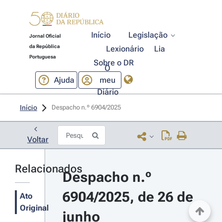
Início
Legislação
Jornal Oficial
da República
Lexionário
Lia
Portuguesa
Sobre o DR
O
Ajuda
meu
Diário
Início
Despacho n.º 6904/2025 
Voltar
Relacionados
Despacho n.º 
6904/2025, de 26 de 
Ato
Original
junho